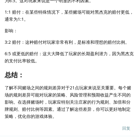
为6:5。这对玩家来说是一个明显的不利因素。
1:1 赔付：在某些特殊情况下，某些赌场可能对黑杰克的赔付更低，
通常为1:1。
影响：
3:2 赔付：这种赔付对玩家非常有利，是标准和理想的赔付比例。
6:5 或更低的赔付：这大大降低了玩家的长期盈利潜力，因为黑杰克
的支付比率较低。
总结：
了解不同赌场之间的规则差异对于21点玩家来说至关重要。每个赌
场的规则差异可能对玩家的策略、风险管理和预期收益产生不同的
影响。在选择赌场时，玩家应特别关注庄家的行为规则、加倍和分
牌规则、赔付比例等因素。通过了解这些差异，你可以更好地制定
策略，优化你的游戏体验。
回复