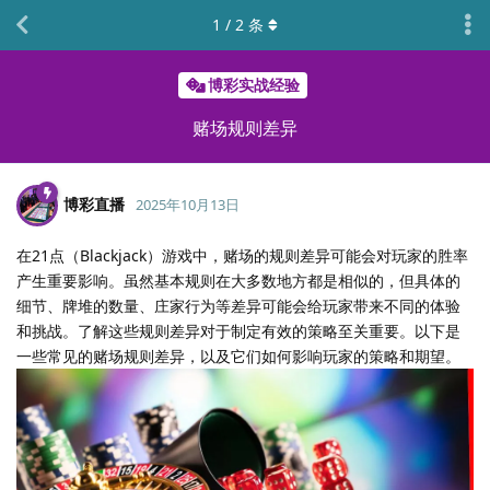
1
/
2
条
博彩实战经验
赌场规则差异
博彩直播
2025年10月13日
在21点（Blackjack）游戏中，赌场的规则差异可能会对玩家的胜率
产生重要影响。虽然基本规则在大多数地方都是相似的，但具体的
细节、牌堆的数量、庄家行为等差异可能会给玩家带来不同的体验
和挑战。了解这些规则差异对于制定有效的策略至关重要。以下是
一些常见的赌场规则差异，以及它们如何影响玩家的策略和期望。