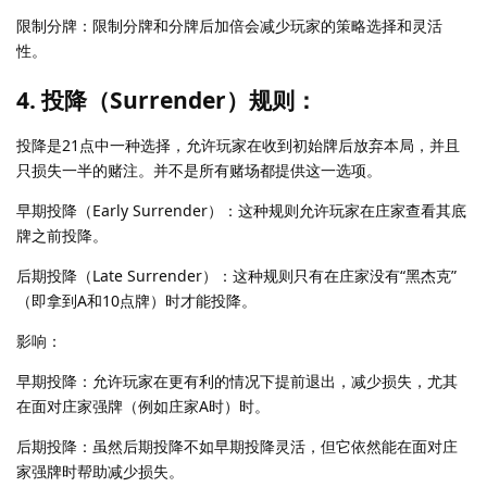
限制分牌：限制分牌和分牌后加倍会减少玩家的策略选择和灵活
性。
4. 投降（Surrender）规则：
投降是21点中一种选择，允许玩家在收到初始牌后放弃本局，并且
只损失一半的赌注。并不是所有赌场都提供这一选项。
早期投降（Early Surrender）：这种规则允许玩家在庄家查看其底
牌之前投降。
后期投降（Late Surrender）：这种规则只有在庄家没有“黑杰克”
（即拿到A和10点牌）时才能投降。
影响：
早期投降：允许玩家在更有利的情况下提前退出，减少损失，尤其
在面对庄家强牌（例如庄家A时）时。
后期投降：虽然后期投降不如早期投降灵活，但它依然能在面对庄
家强牌时帮助减少损失。