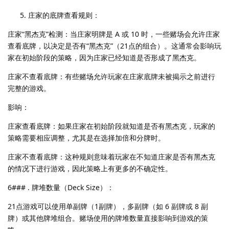
庄家的底牌查看规则：
庄家“黑杰克”检测：当庄家明牌是 A 或 10 时，一些赌场会允许庄家
查看底牌，以决定是否有“黑杰克”（21点的组合）。这通常会影响玩
家在初始阶段的策略，因为庄家已经知道是否形成了黑杰克。
庄家不查看底牌：有些赌场允许玩家在庄家底牌未被揭示之前进行
完整的游戏。
影响：
庄家查看底牌：如果庄家在初始阶段就知道是否有黑杰克，玩家的
策略需要相应调整，尤其是在选择加倍和分牌时。
庄家不查看底牌：这种规则意味着玩家在不知道庄家是否有黑杰克
的情况下进行游戏，因此策略上有更多的不确定性。
6### . 牌堆数量（Deck Size）：
21点游戏可以使用单副牌（1副牌），多副牌（如 6 副牌或 8 副
牌）或其他牌堆组合。赌场使用的牌堆数量直接影响到游戏的策