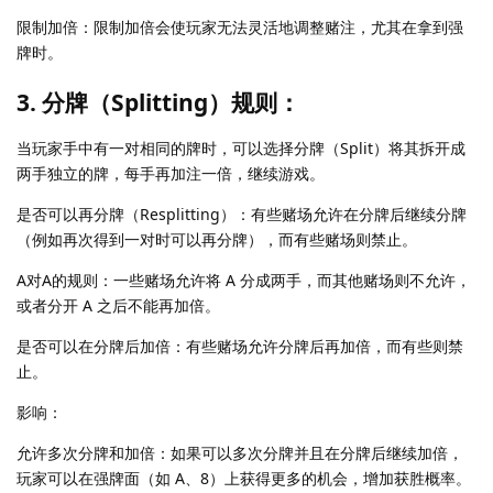
限制加倍：限制加倍会使玩家无法灵活地调整赌注，尤其在拿到强
牌时。
3. 分牌（Splitting）规则：
当玩家手中有一对相同的牌时，可以选择分牌（Split）将其拆开成
两手独立的牌，每手再加注一倍，继续游戏。
是否可以再分牌（Resplitting）：有些赌场允许在分牌后继续分牌
（例如再次得到一对时可以再分牌），而有些赌场则禁止。
A对A的规则：一些赌场允许将 A 分成两手，而其他赌场则不允许，
或者分开 A 之后不能再加倍。
是否可以在分牌后加倍：有些赌场允许分牌后再加倍，而有些则禁
止。
影响：
允许多次分牌和加倍：如果可以多次分牌并且在分牌后继续加倍，
玩家可以在强牌面（如 A、8）上获得更多的机会，增加获胜概率。