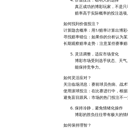
真正成功的博彩玩家，不是只看
赔率高于实际概率的投注选项
如何找到价值投注？
计算隐含概率：用1/赔率计算出博
寻找赔率错位：如果你的分析认为某
长期观察赔率走势：注意某些赛事赔
灵活调整，适应市场变化
博彩市场受到选手状态、天气
能保持竞争力。
如何灵活应对？
关注临场消息：赛前球员伤病、战术
使用滚球投注：在比赛进行中，根据
避免盲目跟风：市场的热门投注不一
保持冷静，避免情绪化操作
博彩的胜负往往带有极大的情
如何保持理智？