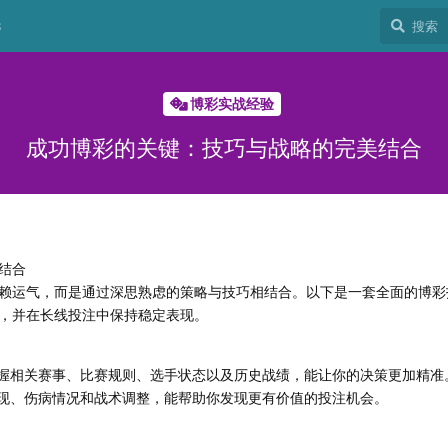
8
博彩实战经验
成功博彩的关键：技巧与战略的完美结合
结合
赖运气，而是通过深思熟虑的策略与技巧相结合。以下是一套全面的博彩
，并在长线投注中保持稳定表现。
握相关赛事、比赛规则、选手状态以及历史战绩，能让你的决策更加精准
现、伤病情况和战术调整，能帮助你发现更有价值的投注机会。