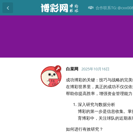
合作联系TG: @cxx00
白菜网
2025年10月16日
成功博彩的关键：技巧与战略的完美
在博彩世界里，真正的成功不仅仅依
帮助你提高胜率，增强资金管理能力
深入研究与数据分析
博彩的第一步是信息收集。掌
育博彩中，关注球队的近期表
如何进行有效研究？