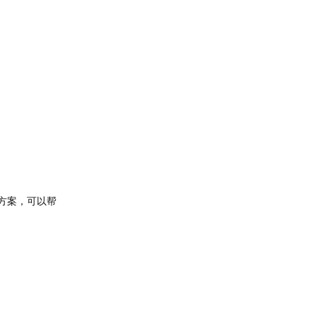
方案，可以帮