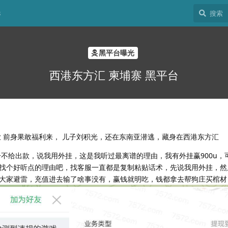
8
黑平台曝光
西港东方汇 柬埔寨 黑平台
业 前身果敢福利来， 儿子刘积光，还在东南亚潜逃，藏身在西港东方汇
u封号不给出款，说我用外挂，这是我听过最离谱的理由，我有外挂赢900u
找个好听点的理由吧，找客服一直都是复制粘贴话术，先说我用外挂，然
大家避雷，充值进去输了啥事没有，赢钱就明吃，钱都拿去帮狗庄买棺材