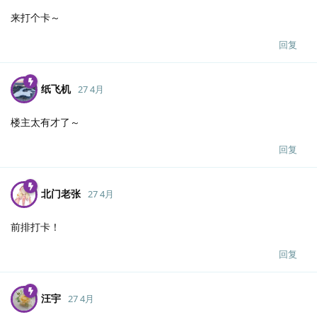
来打个卡～
回复
纸飞机
27 4月
楼主太有才了～
回复
北门老张
27 4月
前排打卡！
回复
汪宇
27 4月