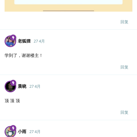
回复
老狐狸
27 4月
学到了，谢谢楼主！
回复
晨晓
27 4月
顶 顶 顶
回复
小雨
27 4月