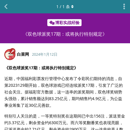
1
/
1
条
博彩实战经验
《双色球派奖17期：或将执行特别规定》
白菜网
2024年1月12日
《双色球派奖17期：或将执行特别规定》
近期，中国福利彩票发行管理中心发布了令彩民们期待的消息，自
第2023129期开始，双色球游戏已经连续派奖17期，引发了广泛的
社会关注。据福彩官方数据，这一连串的派奖期间，双色球奖销势
头强劲，累计销售额达到83.25亿元，期均销售约4.9亿元，为公益
事业筹集了近30亿元善款。
特别引人关注的是，一等奖特别奖在这期间已中出156注，派送资金
约3.37亿元，剩余资金约6300万元。而六等奖翻番奖也表现亮眼，
已派送资金约7.71亿元，剩余资金约2900万元。这一连串的喜人数