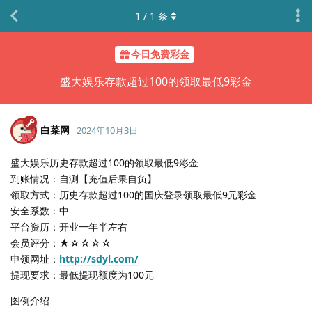
1
/
1
条
今日免费彩金
盛大娱乐存款超过100的领取最低9彩金
白菜网
2024年10月3日
盛大娱乐历史存款超过100的领取最低9彩金
到账情况：自测【充值后果自负】
领取方式：历史存款超过100的国庆登录领取最低9元彩金
安全系数：中
平台资历：开业一年半左右
会员评分：★☆☆☆☆
申领网址：
http://sdyl.com/
提现要求：最低提现额度为100元
图例介绍