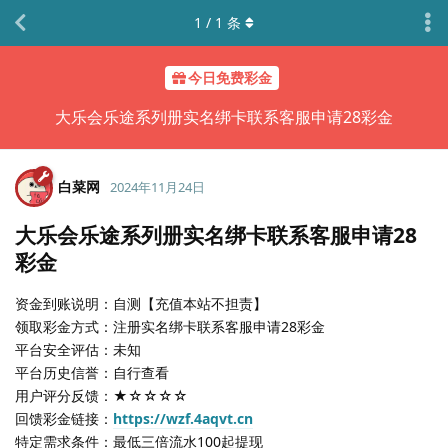
1
/
1
条
今日免费彩金
大乐会乐途系列册实名绑卡联系客服申请28彩金
白菜网
2024年11月24日
大乐会乐途系列册实名绑卡联系客服申请28
彩金
资金到账说明：自测【充值本站不担责】
领取彩金方式：注册实名绑卡联系客服申请28彩金
平台安全评估：未知
平台历史信誉：自行查看
用户评分反馈：★☆☆☆☆
回馈彩金链接：
https://wzf.4aqvt.cn
特定需求条件：最低三倍流水100起提现