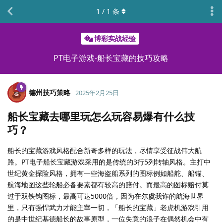
1
/
1
条
博彩实战经验
PT电子游戏-船长宝藏的技巧攻略
德州技巧策略
2025年2月25日
船长宝藏去哪里玩怎么玩容易爆有什么技
巧？
船长的宝藏游戏风格配合新奇多样的玩法，尽情享受征战伟大航
路。PT电子船长宝藏游戏采用的是传统的3行5列转轴风格。主打中
世纪黄金探险风格，拥有一些海盗船系列的图标例如船舵、船锚、
航海地图这些轮船必备要素都有较高的赔付。而最高的图标赔付莫
过于双铁钩图标，最高可达5000倍，因为在尔虞我诈的航海世界
里，只有强悍武力才能主宰一切，「船长的宝藏」老虎机游戏引用
的是中世纪基德船长的故事原型，一位失意的浪子在偶然机会中有