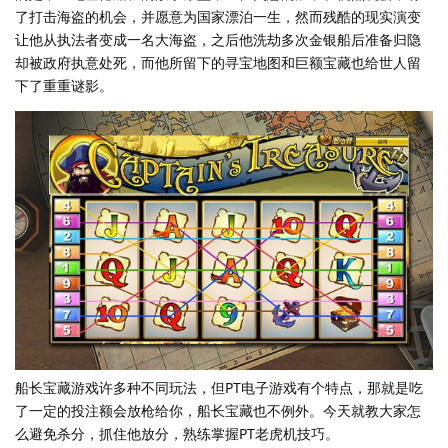
了打击海盗的机会，并愿意为国家漂泊一生，然而残酷的现实演变
让他从执法者变成一名大海盗，之后他洗劫多次金银船后准备归隐
却被政府执意处死，而他所留下的寻宝地图和巨额宝藏也给世人留
下了重重谜影。
船长宝藏游戏许多种不同玩法，但PT电子游戏有个特点，那就是吃
了一定的投注额会放枪给你，船长宝藏也不例外。今天就教大家怎
么避免杀分，抓住他放分，熟练掌握PT老虎机技巧。