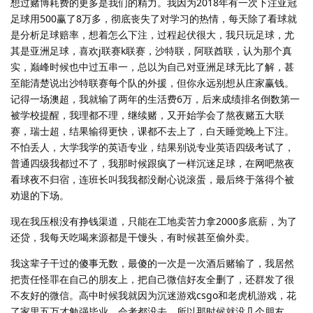
想过赌博耗费的更多是我们的精力。我因为2018年有一次下注亚冠
足球用500赢了8万多，彻底丧失了对学习的热情，每天除了看球就
是分析足球赔率，想着怎么下注，过程起伏很大，我只玩足球，尤
其是亚洲足球，喜欢j联赛k联赛，沙特联，阿联酋联，认为那个真
实，巅峰时候也中过五串一，总以为自己对亚洲足球无比了解，甚
至能清楚说出沙特联赛每个队的外援，但你永远别想从庄家赢钱。
记得一场澳超，我就输了两年的生活费6万，后来成绩排名倒数第一
被学校提醒，我理都不理，继续赌，又开始学会了熬夜赌五大联
赛，瑞士超，结果输得更快，课都不去上了，白天睡觉晚上下注。
不怕丢人，大学我学的英语专业，结果别说专业英语四级考试了，
普通四级我都过不了，我那时候跟疯了一样沉迷足球，在网吧熬夜
看球夜不归宿，连班长叫我我都没耐心说滚蛋，最后终于落得个被
劝退的下场。
现在我压根没有挣钱渠道，只能在工地卖苦力拿2000多底薪，为了
还贷，我每天吃喝来源都是干馒头，有时候甚至偷外卖。
我这辈子干过的傻事无数，最傻的一次是一次酒后赌输了，我居然
把责任怪罪在自己的朋友上，把自己微信好友全删了，还群发了很
不友好的微信。高中时候我就因为沉迷游戏csgo和老虎机游戏，花
了家里五万才勉强毕业，会考都没去，所以那时候就没几个朋友。