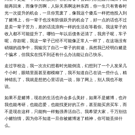
能再回来，而像学历啊，人际关系啊这种东西，你一生只有青春时
光一次提升的机会，一旦你荒废了，像我这个傻瓜一样把他投入到
了赌博上，你一辈子也没有阶级跃升的机会了，好一点的话也不过
是卖一辈子苦力，差的话流浪狗一样的生活在等着你。我这辈子的
收入都不可能提升了。哪怕一年以后债务还清了，我房子呢，车子
呢，存款呢，我这一辈子已经不可能像正常人一样了，在这场没有
硝烟的战争中，我输完了自己一辈子的前途，虽然我已经明白赌是
个骗术，但我实在找不到还有什么办法能让自己快乐。
走过学校边，我一次次幻想着时光能倒流，幻想到了一个人发呆几
个小时，眼睛里面甚至都模糊了，我不知道自己在说一些什么，精
神错乱了，我就是想把心里话说一说，除了网上，别人我也不敢
说。
如果不是赌博，现在的生活也许会多么美好，如果不是赌博，也许
我也能考研，也能恋爱，也能找更好的工作，甚至能买房买车，而
不是现在这样，只能狗一样勉强养活自己。我希望大家，千万别信
小赌怡情，因为你不知道一旦你被赌博迷了精神，你可能丢掉什
么。