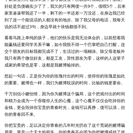
好处是负债确实少了了，我欠的只有网债一共9个，借呗5个，后来
家里凑凑帮我还了一半，剩下的一半还差一万没还，在身边我已经
到了连一个能说话的人都没有的地步。除了我父母的电话，我每天
说的话不超过3句，身边早就十块钱都借不到。
看着马路上单纯的孩子，他们的快乐是我无法体会的，以前想着我
能赢钱还要同学关系干嘛，如今我恨不得一个巴掌吧自己打醒，连
交个朋友的目标我都完成不了，生活过的一塌糊涂。除父母老板外
我只有两个微信好友，都是工友，异性朋友为零，这样的人这辈子
成家的希望也是零，这都是我赌博输掉的。
想起一句话，正是你为你的玫瑰付出的时间，使得你的玫瑰是如此
的重要。赌博也一样，我们为赌博耽误的时间，比输的钱更要命。
千万别信小赌怡情，因为你为赌博这个骗局，这个把戏付出的时间
和精力会成为一个吞噬你人生的心魔，这个心魔不仅仅会吃掉你的
金钱，更会毁掉你宝贵的青春时光，金钱可以再挣，债可以清，但
你的青春回不来。
你把宝贵的，足以决定你青春的几年时光扔在了这个荒诞的赌博骗
局里，更是一个天大的损失。你的青春不会因为你把赌博戒掉了就