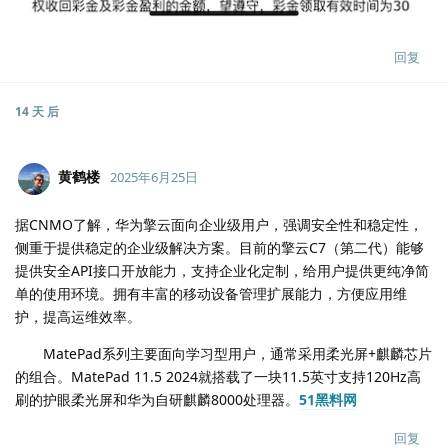
回复
14 天
后
黄鹤楼
2025年6月25日
据CNMO了解，华为擎云面向企业级用户，强调安全性和稳定性，
侧重于提供稳定的企业级解决方案。目前的擎云C7（第二代）能够
提供安全API接口开放能力，支持企业化定制，给用户提供更纯净简
单的使用环境。拥有丰富的移动设备管理扩展能力，方便应用维
护，提高运维效率。
MatePad系列主要面向学习型用户，通常采用柔光屏+麒麟芯片
的组合。MatePad 11.5 2024就搭载了一块11.5英寸支持120Hz高
刷的护眼柔光屏和华为自研麒麟8000处理器。
51黑料网
回复