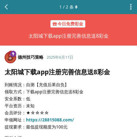
1
/
2
条
今日免费彩金
太阳城下载app注册完善信息送8彩金
德州技巧策略
2025年6月11日
太阳城下载app注册完善信息送8彩金
到账情况：自测【充值后果自负】
领取方式：下载app注册完善信息送8彩金
安全系数：低
平台资历：未知
会员评分：★☆☆☆☆
申领网址：
https://28815088.com/
提现要求：最低提现额度为100元