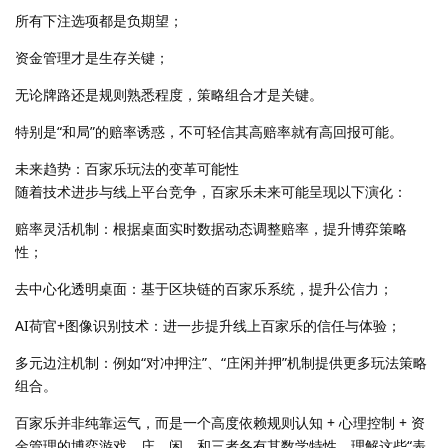
所有下注选项都是负期望；
资金管理才是生存关键；
无论牌路还是规则熟悉程度，策略组合才是关键。
特别是“和局”的赔率诱惑，不可轻信其高赔率就有高回报可能。
未来趋势：百家乐玩法的变革可能性
随着技术进步与线上平台竞争，百家乐未来可能呈现以下演化：
赔率灵活机制：根据桌面实时数据动态调整赔率，提升博弈策略
性；
去中心化透明桌面：基于区块链的百家乐系统，提升公信力；
AI荷官+图像识别技术：进一步提升线上百家乐的信任与体验；
多元边注机制：例如“对冲押注”、“庄闲并押”机制提供更多玩法策略
组合。
百家乐并非纯靠运气，而是一个高度依赖规则认知 + 心理控制 + 资
金管理的博弈游戏。庄、闲、和三者各有其数学特性，理解这些“表