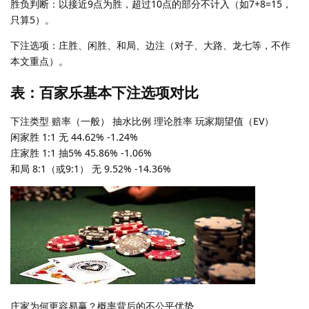
胜负判断：以接近9点为胜，超过10点的部分不计入（如7+8=15，
只算5）。
下注选项：庄胜、闲胜、和局、边注（对子、大路、龙七等，不作
本文重点）。
表：百家乐基本下注选项对比
下注类型 赔率（一般） 抽水比例 理论胜率 玩家期望值（EV）
闲家胜 1:1 无 44.62% -1.24%
庄家胜 1:1 抽5% 45.86% -1.06%
和局 8:1（或9:1） 无 9.52% -14.36%
庄家为何更容易赢？概率背后的不公平优势